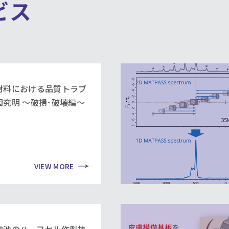
ビス
材料における品質トラブ
因究明 ～破損･破壊編～
VIEW MORE