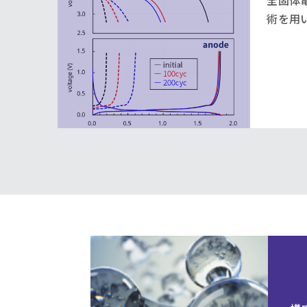
全固体
術を用