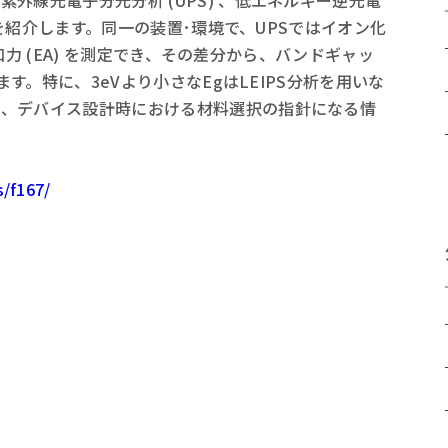
外線光電子分光分析 (UPS) 、低エネルギー逆光電
事例を紹介します。同一の装置･環境で、UPSではイオン化
子親和力 (EA) を測定でき、その差分から、バンドギャッ
ます。特に、3eVより小さなEgはLEIPS分析を用いな
り、デバイス設計時における材料選択の指針になる情
s/f167/