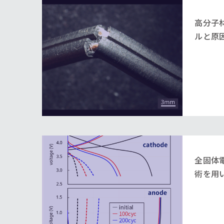
高分子
ルと原
全固体
術を用