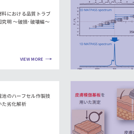
材料における品質トラブ
因究明 ～破損･破壊編～
VIEW MORE
電池のハーフセル作製技
いた劣化解析