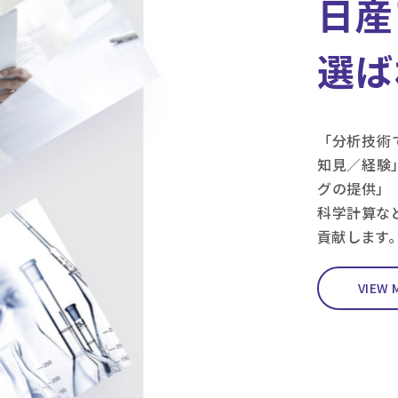
日産
選ば
「分析技術
知見／経験
グの提供」
科学計算な
貢献します
VIEW 