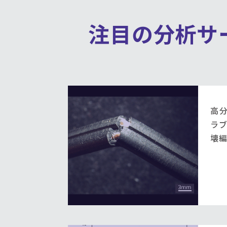
注目の分析サ
高
ラブ
壊編