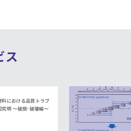
ビス
材料における品質トラブ
因究明 ～破損･破壊編～