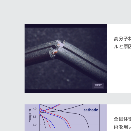
高分子
ルと原
全固体
術を用