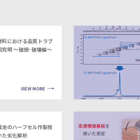
材料における品質トラブ
因究明 ～破損･破壊編～
VIEW MORE
電池のハーフセル作製技
いた劣化解析