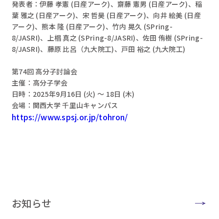
発表者：伊藤 孝憲 (日産アーク)、齋藤 憲男 (日産アーク)、稲
葉 雅之 (日産アーク)、宋 哲昊 (日産アーク)、向井 絵美 (日産
アーク)、熊本 隆 (日産アーク)、竹内 晃久 (SPring-
8/JASRI)、上椙 真之 (SPring-8/JASRI)、佐田 侑樹 (SPring-
8/JASRI)、藤原 比呂（九大院工)、戸田 裕之 (九大院工)
第74回 高分子討論会
主催：高分子学会
日時：2025年9月16日 (火) ～ 18日 (木)
会場：関西大学 千里山キャンパス
https://www.spsj.or.jp/tohron/
お知らせ