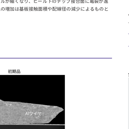
ールが細くなり、ヒール下のチップ接合面に亀裂が進
抗の増加は基板接触面積や配線径の減少によるものと