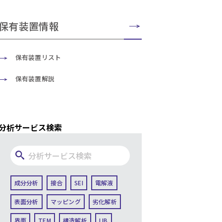
保有装置情報
保有装置リスト
保有装置解説
分析サービス検索
成分分析
接合
SEI
電解液
表面分析
マッピング
劣化解析
界面
TEM
構造解析
LIB