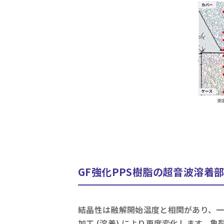
GF強化PPS樹脂の超音波溶着
結晶性は融解開始温度と相関があり、一次
加工 (溶着) により再度変化します。