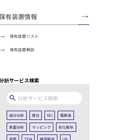
保有装置情報
保有装置リスト
保有装置解説
分析サービス検索
成分分析
接合
SEI
電解液
表面分析
マッピング
劣化解析
界面
TEM
構造解析
LIB