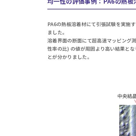
均一性の評価事例：PA6の熱板
PA6の熱板溶着材にて引張試験を実施
ました。
溶着界面の断面にて超高速マッピング測
性率の比) の値が周囲より高い結果と
とが分かりました。