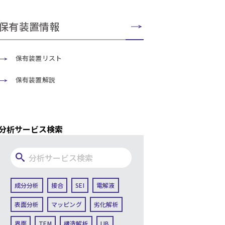
保有装置情報
保有装置リスト
保有装置解説
分析サービス検索
成分分析
接合
SEI
電解液
表面分析
マッピング
劣化解析
界面
TEM
構造解析
LIB