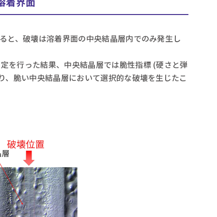
溶着界面
すると、破壊は溶着界面の中央結晶層内でのみ発生し
定を行った結果、中央結晶層では脆性指標 (硬さと弾
なり、脆い中央結晶層において選択的な破壊を生じたこ