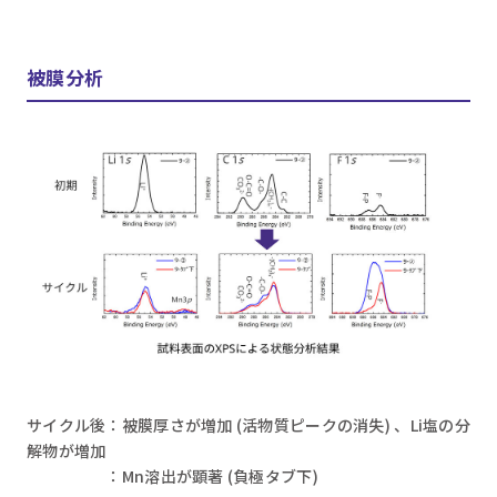
被膜分析
サイクル後：被膜厚さが増加 (活物質ピークの消失) 、Li塩の分
解物が増加
：Mn溶出が顕著 (負極タブ下)