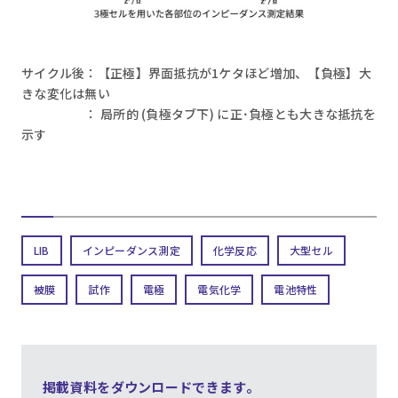
サイクル後：【正極】界面抵抗が1ケタほど増加、【負極】大
きな変化は無い
： 局所的 (負極タブ下) に正･負極とも大きな抵抗を
示す
LIB
インピーダンス測定
化学反応
大型セル
被膜
試作
電極
電気化学
電池特性
掲載資料をダウンロードできます。