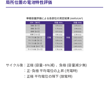
局所位置の電池特性評価
サイクル後：正極 (容量~6%減) 、負極 (容量減少無)
：正･負極 平均電位の上昇 (充電時)
：正極 平均電位の降下 (放電時)