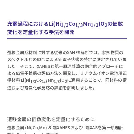
充電過程におけるLi(Ni
Co
Mn
)O
の価数
1/3
1/3
1/3
2
変化を定量化する手法を開発
遷移金属系材料に対する従来のXANES解析では、参照物質の
スペクトルとの照合による価電子状態の特定に限定されていま
した。そこで、XANESと第一原理計算の融合的アプローチに
よる価電子状態の評価方法を開発し、リチウムイオン電池用正
極材料 Li(Ni
Co
Mn
)O
に適用することで、同材料の構
1/3
1/3
1/3
2
造および電気化学反応の詳細を解明しました。
遷移金属の価数変化を定量化するために
K
遷移金属 (Ni,Co,Mn)
端XANESおよびL端XASを第一原理計