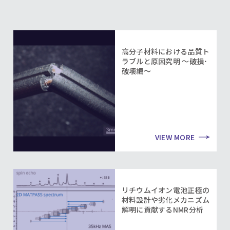
高分子材料における品質ト
ラブルと原因究明 ～破損･
破壊編～
VIEW MORE
リチウムイオン電池正極の
材料設計や劣化メカニズム
解明に貢献するNMR分析