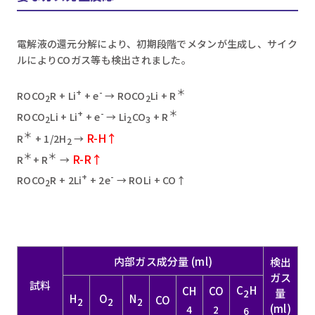
電解液の還元分解により、初期段階でメタンが生成し、サイク
ルによりCOガス等も検出されました。
+
-
＊
ROCO
R + Li
+ e
→ ROCO
Li + R
2
2
+
-
＊
ROCO
Li + Li
+ e
→ Li
CO
+ R
2
2
3
＊
R-H↑
R
+ 1/2H
→
2
＊
＊
R-R↑
R
+ R
→
+
-
ROCO
R + 2Li
+ 2e
→ ROLi + CO↑
2
内部ガス成分量 (ml)
検出
ガス
試料
C
H
CH
CO
量
2
H
O
N
CO
2
2
2
(ml)
4
2
6