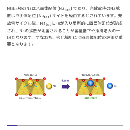
NIB正極のNaは八面体配位 (Na
) であり、充放電時のNa拡
oct
散は四面体配位 (Na
) サイトを経由するとされています。充
tet
放電サイクル後、Na
にFeが入り局所的に四面体配位が形成
tet
され、Naの拡散が阻害されることが容量低下や抵抗増大の一
因となります。すなわち、劣化解析には四面体配位の評価が重
要となります。