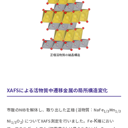
XAFSによる活物質中遷移金属の局所構造変化
市販のNIBを解体し、取り出した正極 (活物質：NaFe
Mn
1/3
1/3
κ
Ni
O
) についてXAFS測定を行いました。Fe-
端におい
1/3
2