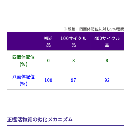
※誤差：四面体配位に対し5%程度
初期
100サイクル
400サイクル
品
品
品
四面体配位
0
3
8
(%)
八面体配位
100
97
92
(%)
正極活物質の劣化メカニズム