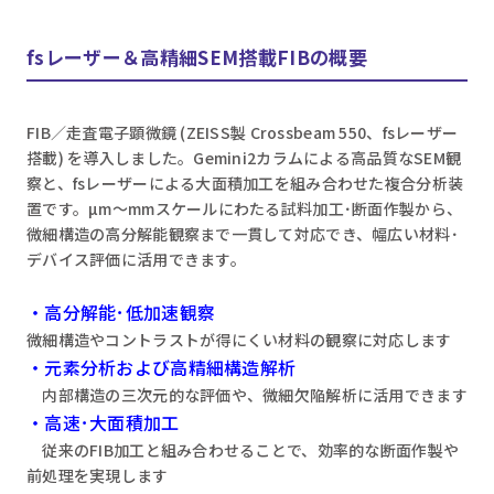
fsレーザー＆高精細SEM搭載FIBの概要
FIB／走査電子顕微鏡 (ZEISS製 Crossbeam 550、fsレーザー
搭載) を導入しました。Gemini2カラムによる高品質なSEM観
察と、fsレーザーによる大面積加工を組み合わせた複合分析装
置です。µm〜mmスケールにわたる試料加工･断面作製から、
微細構造の高分解能観察まで一貫して対応でき、幅広い材料･
デバイス評価に活用できます。
・高分解能･低加速観察
微細構造やコントラストが得にくい材料の観察に対応します
・元素分析および高精細構造解析
内部構造の三次元的な評価や、微細欠陥解析に活用できます
・高速･大面積加工
従来のFIB加工と組み合わせることで、効率的な断面作製や
前処理を実現します