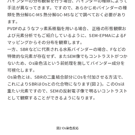
バインダーの分布観察を行う場合、バインダーの種類によって
手法が異なってきます。ですので、あらかじめバインダーの種
類を熱分解GC-MS 熱分解GC-MSなどで調べておく必要があり
ます。
PVDFのようなフッ素系樹脂を用いる場合、 正極の形態観察お
よび元素分析でもご紹介しているように、SEM-EPMAによるF
マッピングからその分布を観察します。
一方、SBRなどに代表される水系バインダーの場合、Fなどの
特徴的な元素が存在せず、またSEM像でもコントラストがつか
ないため、Os染色法という前処理を施してバインダー成分を
可視化します。
Os染色とは、SBRの二重結合部分にOsを付加させる方法で、
これによりSBRはOsとの化合物になります(図２)。このOsは
重たい元素ですので、SEMの反射電子像で明るいコントラスト
として観察することができるようになります。