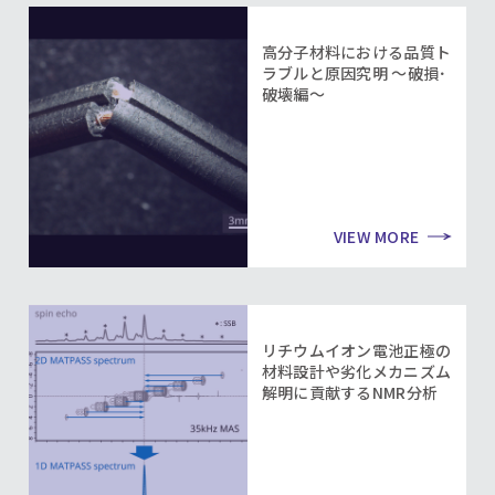
高分子材料における品質ト
ラブルと原因究明 ～破損･
破壊編～
VIEW MORE
リチウムイオン電池正極の
材料設計や劣化メカニズム
解明に貢献するNMR分析