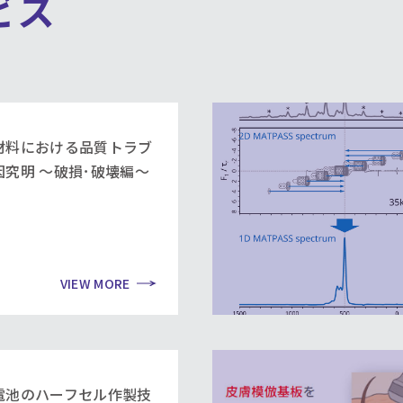
ビス
材料における品質トラブ
因究明 ～破損･破壊編～
VIEW MORE
電池のハーフセル作製技