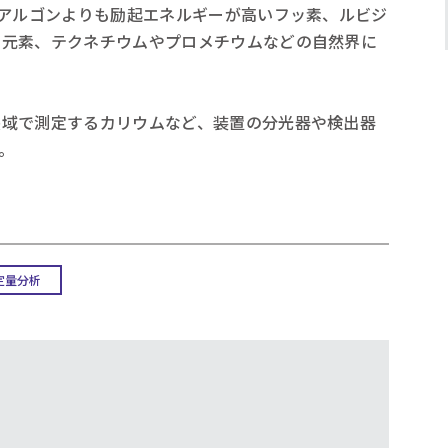
めアルゴンよりも励起エネルギーが高いフッ素、ルビジ
い元素、テクネチウムやプロメチウムなどの自然界に
長域で測定するカリウムなど、装置の分光器や検出器
。
定量分析
。