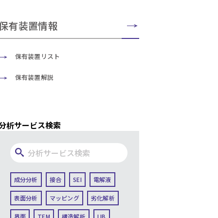
保有装置情報
保有装置リスト
保有装置解説
分析サービス検索
成分分析
接合
SEI
電解液
表面分析
マッピング
劣化解析
界面
TEM
構造解析
LIB