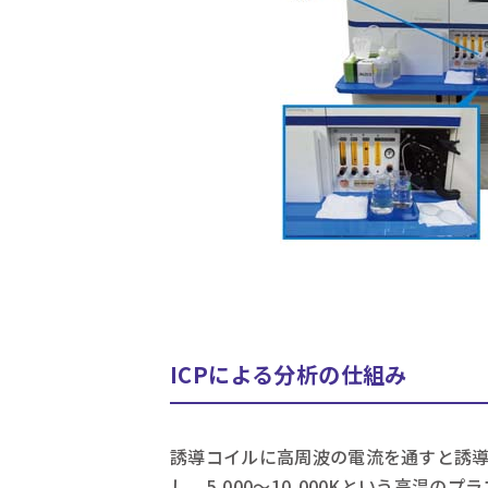
ICPによる分析の仕組み
誘導コイルに高周波の電流を通すと誘導電
し、5,000～10,000Kという高温