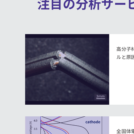
注目の分析サー
高分子
ルと原
全固体