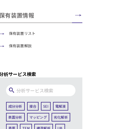
保有装置情報
保有装置リスト
保有装置解説
分析サービス検索
成分分析
接合
SEI
電解液
表面分析
マッピング
劣化解析
界面
TEM
構造解析
LIB