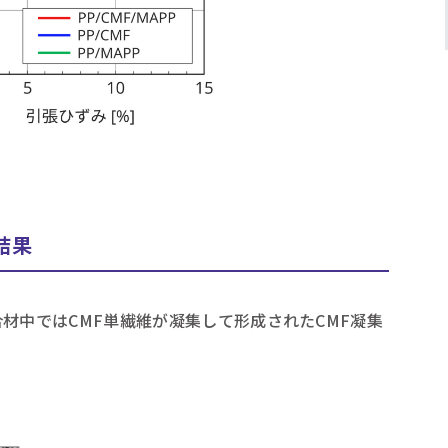
結果
材中ではCMF単繊維が凝集して形成されたCMF凝集