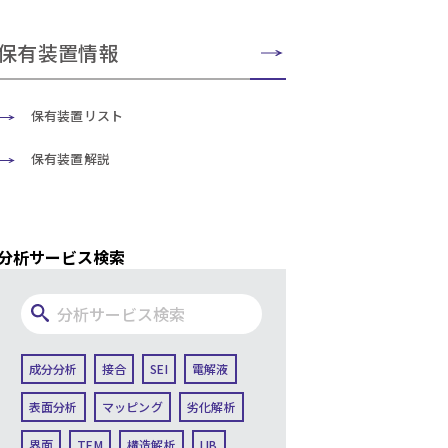
保有装置情報
保有装置リスト
保有装置解説
分析サービス検索
成分分析
接合
SEI
電解液
表面分析
マッピング
劣化解析
界面
TEM
構造解析
LIB