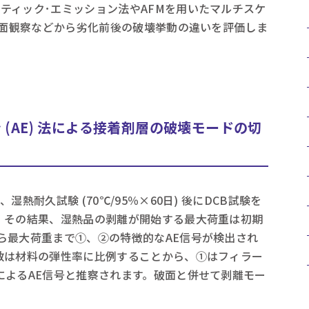
ティック･エミッション法やAFMを用いたマルチスケ
や破面観察などから劣化前後の破壊挙動の違いを評価しま
(AE) 法による接着剤層の破壊モードの切
熱耐久試験 (70℃/95％×60日) 後にDCB試験を
。その結果、湿熱品の剥離が開始する最大荷重は初期
ら最大荷重まで①、②の特徴的なAE信号が検出され
数は材料の弾性率に比例することから、①はフィラー
によるAE信号と推察されます。破面と併せて剥離モー