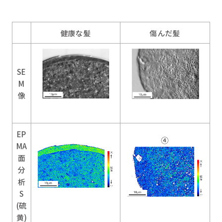
健康な髪
傷んだ髪
SE
M
像
EP
④
MA
面
分
析
S
(硫
黄)