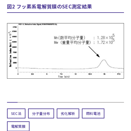
図2 フッ素系電解質膜のSEC測定結果
SEC法
分子量分布
劣化解析
燃料電池
電解質膜