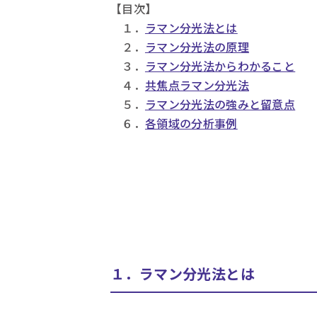
【目次】
１．
ラマン分光法とは
２．
ラマン分光法の原理
３．
ラマン分光法からわかること
４．
共焦点ラマン分光法
５．
ラマン分光法の強みと留意点
６．
各領域の分析事例
１．ラマン分光法とは