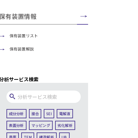
保有装置情報
保有装置リスト
保有装置解説
分析サービス検索
成分分析
接合
SEI
電解液
表面分析
マッピング
劣化解析
界面
TEM
構造解析
LIB