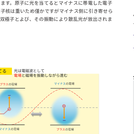
します。原子に光を当てるとマイナスに帯電した電子
原子核は重いため僅かですがマイナス側に引き寄せら
を双極子とよび、その振動により散乱光が放出されま